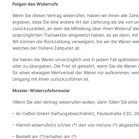
Folgen des Widerrufs
Wenn Sie diesen Vertrag widerrufen, haben wir Ihnen alle Zahl
ergeben, dass Sie eine andere Art der Lieferung als die von
zurückzuzahlen, an dem die Mitteilung über Ihren Widerruf di
ursprünglichen Transaktion eingesetzt haben, es sei denn, mi
Wir können die Rückzahlung verweigern, bis wir die Waren wi
welches der frühere Zeitpunkt ist.
Sie haben die Waren unverzüglich und in jedem Fall späteste
oder zu übergeben. Die Frist ist gewahrt, wenn Sie die Waren
für einen etwaigen Wertverlust der Waren nur aufkommen, wen
Umgang mit ihnen zurückzuführen ist.
Muster-Widerrufsformular
(Wenn Sie den Vertrag widerrufen wollen, dann füllen Sie bitt
– An CeBiol GmbH (haftungsbeschränkt), Peutestraße 53C, 2
– Hiermit widerrufe(n) ich/wir (*) den von mir/uns (*) abgesc
– Bestellt am (*)/erhalten am (*)