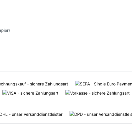
apier)