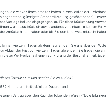
ungen, die wir von Ihnen erhalten haben, einschließlich der Lieferko
 uns angebotene, günstigste Standardlieferung gewählt haben), unve
eses Vertrags bei uns eingegangen ist. Für diese Rückzahlung verwen
t Ihnen wurde ausdrücklich etwas anderes vereinbart; in keinem Fal
eder zurückerhalten haben oder bis Sie den Nachweis erbracht habe
ns binnen vierzehn Tagen ab dem Tag, an dem Sie uns über den Wider
 vor Ablauf der Frist von vierzehn Tagen absenden. Sie tragen die 
n dieser Wertverlust auf einen zur Prüfung der Beschaffenheit, Eig
e dieses Formular aus und senden Sie es zurück.)
0539 Hamburg, info@cebiol.de, Deutschland
hlossenen Vertrag über den Kauf der folgenden Waren (*)/die Erbringu