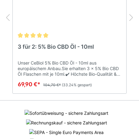
3 für 2: 5% Bio CBD Öl - 10ml
Unser CeBiol 5% Bio CBD Öl - 10ml aus
europäischem Anbau.Sie erhalten 3 x 5% Bio CBD
Öl Flaschen mit je 10ml.✔️ Höchste Bio-Qualität &
100% vegan✔️ Ohne Zusatz- und
69,90 €*
Konservierungsstoffe✔️ Legal, unter 0,2 % THC-
104,70 €*
(33.24% gespart)
Anteil✔️ Auch in der Apotheke erhältlich Das CeBiol
5% CBD Öl ist ein 100% natürlicher Hanfvollextrakt
mit 5% CBD-Konzentration. Es setzt sich aus
Hanfextrakt und Hanfsamenöl zusammen.Der
Hanfextrakt enthält neben dem CBD viele weitere
wertvolle Inhaltsstoffe der Hanfpflanze wie:• CBDa
• CBDV • CBN • CBG • CBC • Terpene •
FlavonoideDas Hanfsamenöl ist reich an:• Omega-
6 • Omega-3 Fettsäuren • Vitamin EWir verwenden